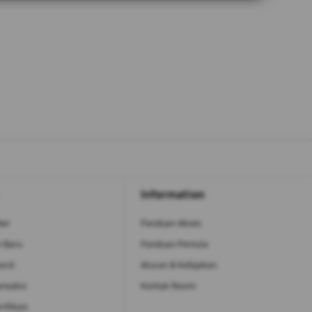
Information
ber
Panduan Akses
n Baru
Panduan Pemula
ord
Aturan & Kebijakan
ansaksi
Kontak Resmi
ifikasi