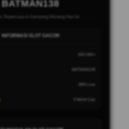
BATMAN138
or Terpercaya & Gampang Menang Hari Ini
INFORMASI SLOT GACOR
500.000+
BATMAN138
98% Live
w
3 Menit Cair