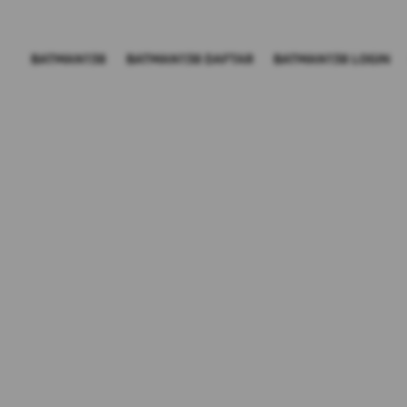
Skip
to
content
BATMAN138
BATMAN138 DAFTAR
BATMAN138 LOGIN