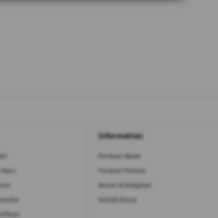
Information
ber
Panduan Akses
n Baru
Panduan Pemula
ord
Aturan & Kebijakan
ansaksi
Kontak Resmi
ifikasi