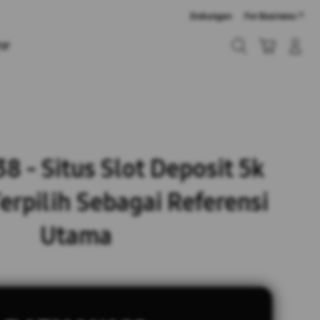
Dukungan
For Business
Cari
Troli
Login/Sign-Up
IF
Cari
 - Situs Slot Deposit 5k
Terpilih Sebagai Referensi
Utama