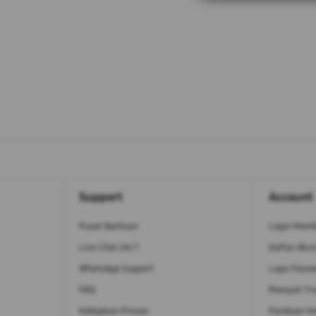
Support
Account
Pusat Bantuan
Login Mem
Live Chat 24/7
Daftar Aku
WhatsApp Support
Lupa Passw
FAQ
Riwayat Tr
Kebijakan Privasi
Panduan Ver