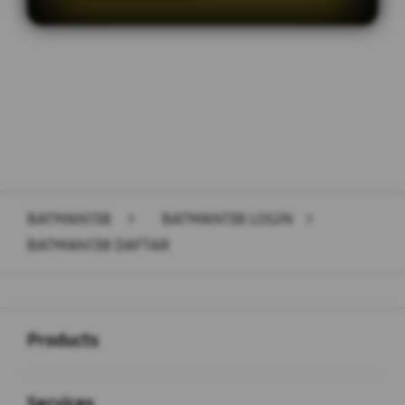
Layer Popup Close
BATMAN138
>
BATMAN138 LOGIN
>
BATMAN138 DAFTAR
Buka
Footer Navigation
Products
Buka
Services