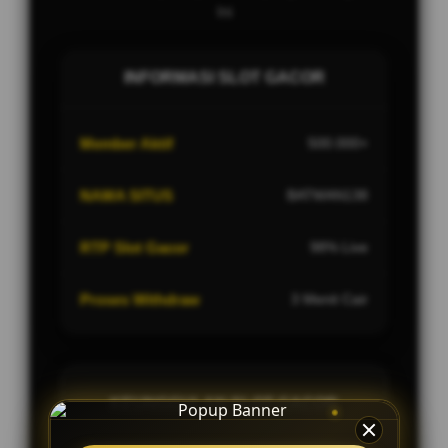
Ini
INFORMASI SLOT GACOR
Member Aktif
500.000+
NAMA SITUS
BATMAN138
RTP Slot Gacor
98% Live
Proses Withdraw
3 Menit Cair
KEUNGGULAN SLOT GACOR