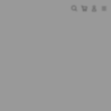
Skip
to
Cari
Troli
Login
Navigation
content