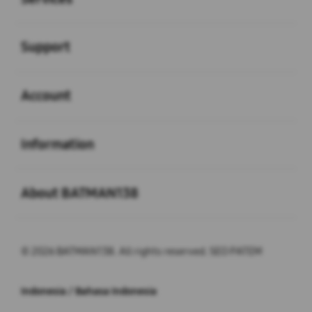
Buka
Support
Buka
Account
Buka
Information
Buka
About BATMAN138
© 2026 BATMAN138. All rights reserved. SEO PATEM
Indonesia / Bahasa Indonesia