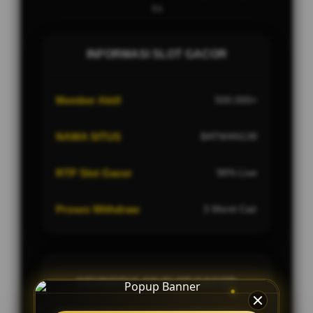
Ini
INFORMASI SLOT GACOR
Member Aktif
500.000+
NAMA SITUS
BATMAN138
RTP Slot Gacor
98% Live
Proses Withdraw
3 Menit Cair
KEUNGGULAN SLOT GACOR