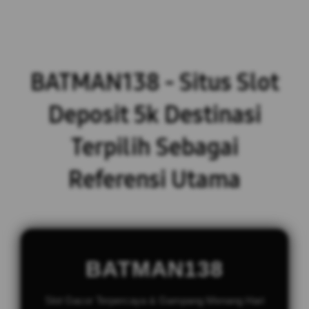
BATMAN138 - Situs Slot
Deposit 5k Destinasi
Terpilih Sebagai
Referensi Utama
BATMAN138
Slot Gacor Terpercaya & Gampang Menang Hari