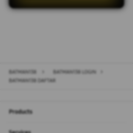
Layer Popup Close
BATMAN138
>
BATMAN138 LOGIN
>
BATMAN138 DAFTAR
Buka
Footer Navigation
Products
Buka
Services