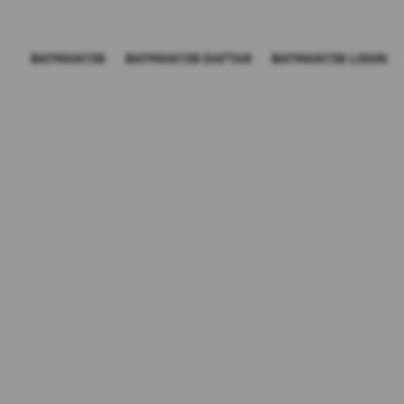
Skip
to
content
BATMAN138
BATMAN138 DAFTAR
BATMAN138 LOGIN