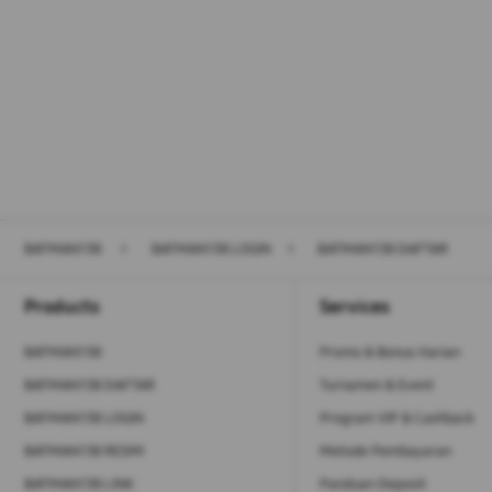
Layer Popup Close
BATMAN138
>
BATMAN138 LOGIN
>
BATMAN138 DAFTAR
Footer Navigation
Products
Services
BATMAN138
Promo & Bonus Harian
BATMAN138 DAFTAR
Turnamen & Event
BATMAN138 LOGIN
Program VIP & Cashback
BATMAN138 RESMI
Metode Pembayaran
BATMAN138 LINK
Panduan Deposit