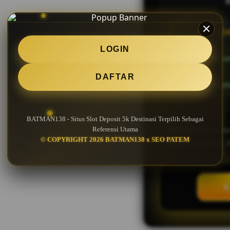
SLOT G
LOGIN
Bocor
DAFTAR
Depo
BATMAN138 - Situs Slot Deposit 5k Destinasi Terpilih Sebagai
Referensi Utama
BATMAN138 menerima
© COPYRIGHT 2026 BATMAN138 x SEO PATEM
semua kalangan. J