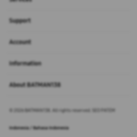
Buka
Support
Buka
Account
Buka
Information
Buka
About BATMAN138
© 2026 BATMAN138. All rights reserved. SEO PATEM
Indonesia / Bahasa Indonesia