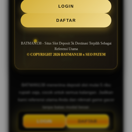
SLOT GACOR MAXWIN JACKPOT
LOGIN
SETIAP HARI
DAFTAR
Bocoran Slot Gacor RTP Tertinggi
Hari Ini
BATMAN138 - Situs Slot Deposit 5k Destinasi Terpilih Sebagai
Referensi Utama
Deposit Murah, Bonus New Member
© COPYRIGHT 2026 BATMAN138 x SEO PATEM
100%
BATMAN138 menerima deposit slot mulai 5 ribu
rupiah saja, cocok untuk semua kalangan. Jadikan
kami referensi utama Anda dan nikmati game gacor
tanpa batas modal besar.
LOGIN
DAFTAR