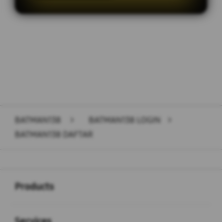
Layer Popup Close
BATMAN138
>
BATMAN138 LOGIN
>
BATMAN138 DAFTAR
Buka
Footer Navigation
Products
Buka
Services