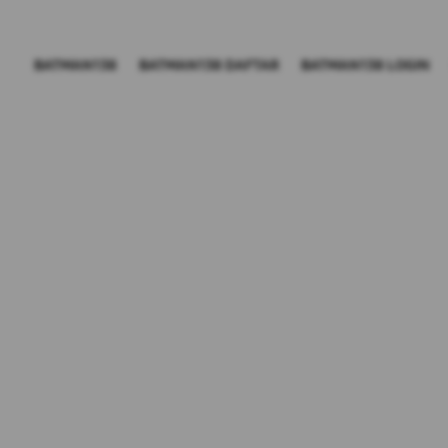
Skip
to
content
BATMAN138
BATMAN138 DAFTAR
BATMAN138 LOGIN