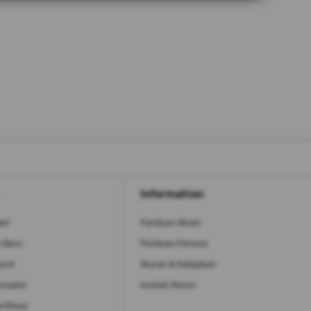
Information
ber
Panduan Akses
n Baru
Panduan Pemula
ord
Aturan & Kebijakan
ansaksi
Kontak Resmi
ifikasi