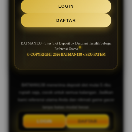
SLOT GACOR MAXWIN JACKPOT
LOGIN
SETIAP HARI
DAFTAR
Bocoran Slot Gacor RTP Tertinggi
Hari Ini
BATMAN138 - Situs Slot Deposit 5k Destinasi Terpilih Sebagai
Referensi Utama
Deposit Murah, Bonus New Member
© COPYRIGHT 2026 BATMAN138 x SEO PATEM
100%
BATMAN138 menerima deposit slot mulai 5 ribu
rupiah saja, cocok untuk semua kalangan. Jadikan
kami referensi utama Anda dan nikmati game gacor
tanpa batas modal besar.
LOGIN
DAFTAR