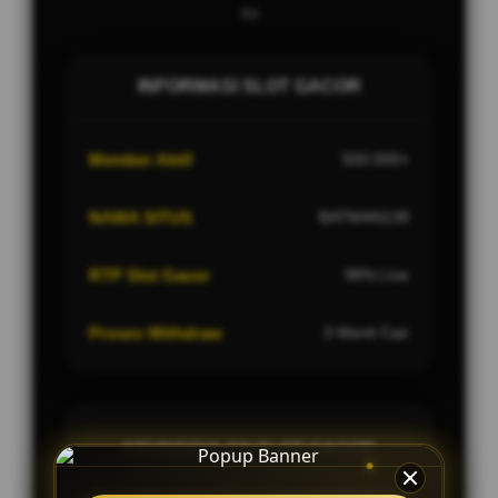
Ini
INFORMASI SLOT GACOR
Member Aktif
500.000+
NAMA SITUS
BATMAN138
RTP Slot Gacor
98% Live
Proses Withdraw
3 Menit Cair
KEUNGGULAN SLOT GACOR