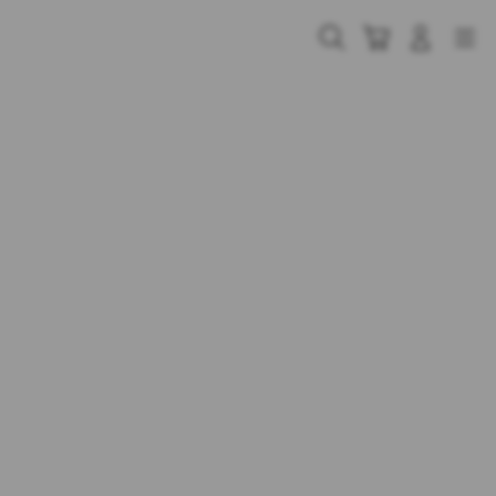
Skip
to
Cari
Troli
Login
Navigation
content