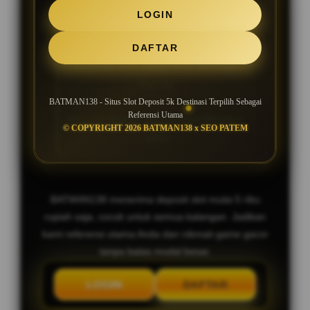
SLOT GACOR MAXWIN JACKPOT
LOGIN
SETIAP HARI
DAFTAR
Bocoran Slot Gacor RTP Tertinggi
Hari Ini
BATMAN138 - Situs Slot Deposit 5k Destinasi Terpilih Sebagai
Referensi Utama
Deposit Murah, Bonus New Member
© COPYRIGHT 2026 BATMAN138 x SEO PATEM
100%
BATMAN138 menerima deposit slot mulai 5 ribu
rupiah saja, cocok untuk semua kalangan. Jadikan
kami referensi utama Anda dan nikmati game gacor
tanpa batas modal besar.
LOGIN
DAFTAR