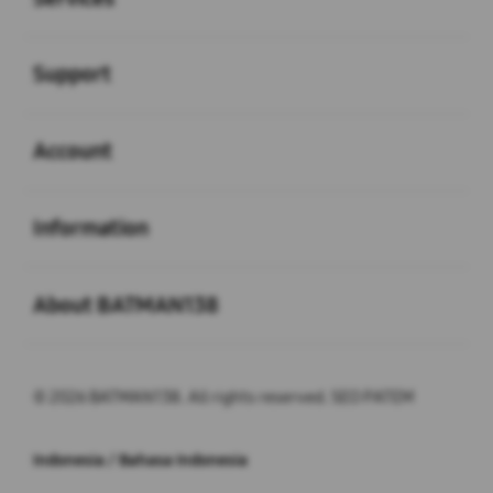
Buka
Support
Buka
Account
Buka
Information
Buka
About BATMAN138
© 2026 BATMAN138. All rights reserved. SEO PATEM
Indonesia / Bahasa Indonesia