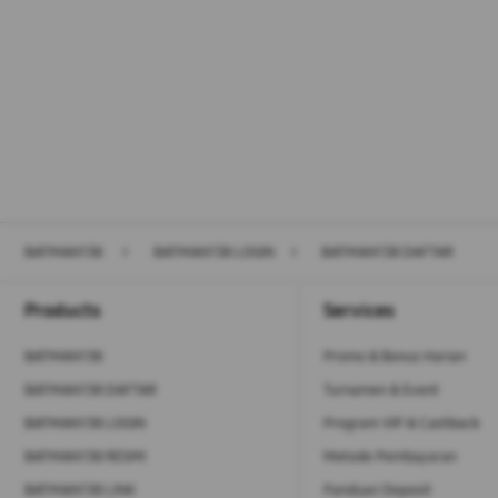
Layer Popup Close
BATMAN138
>
BATMAN138 LOGIN
>
BATMAN138 DAFTAR
Footer Navigation
Products
Services
BATMAN138
Promo & Bonus Harian
BATMAN138 DAFTAR
Turnamen & Event
BATMAN138 LOGIN
Program VIP & Cashback
BATMAN138 RESMI
Metode Pembayaran
BATMAN138 LINK
Panduan Deposit