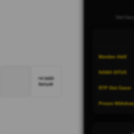
Slot Gac
Member Aktif
NAMA SITUS
+4 lebih
banyak
RTP Slot Gacor
Proses Withdra