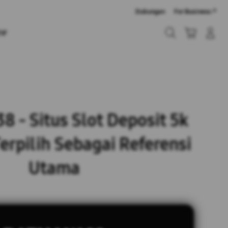
Dukungan
For Business
Cari
Troli
Login/Sign-Up
IF
Cari
 - Situs Slot Deposit 5k
Terpilih Sebagai Referensi
Utama