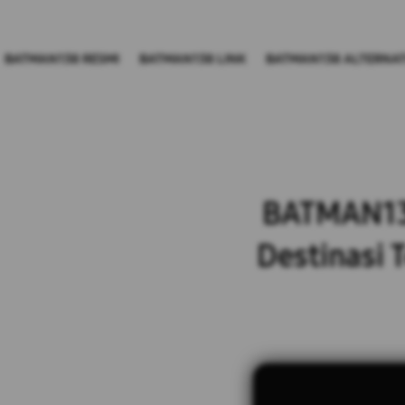
BATMAN138 RESMI
BATMAN138 LINK
BATMAN138 ALTERNAT
BATMAN138
Destinasi 