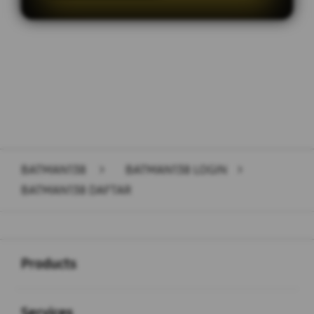
Layer Popup Close
BATMAN138
>
BATMAN138 LOGIN
>
BATMAN138 DAFTAR
Buka
Footer Navigation
Products
Buka
Services