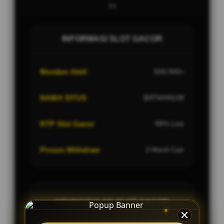
Ini
INFORMASI SLOT GACOR
Member Aktif
500.000+
NAMA SITUS
BATMAN138
RTP Slot Gacor
98% Live
Proses Withdraw
3 Menit Cair
KEUNGGULAN SLOT GACOR