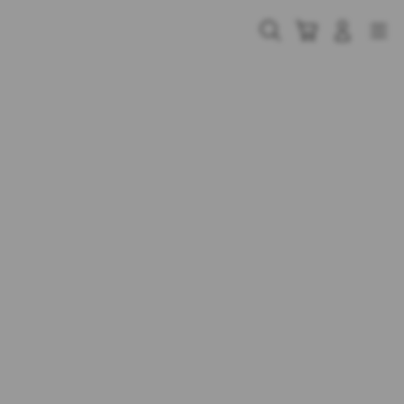
Skip
to
Cari
Troli
Login
Navigation
content