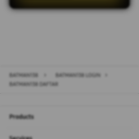
Layer Popup Close
BATMAN138
>
BATMAN138 LOGIN
>
BATMAN138 DAFTAR
Buka
Footer Navigation
Products
Buka
Services