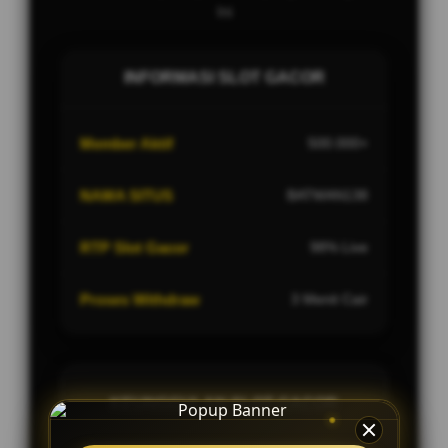
Ini
INFORMASI SLOT GACOR
Member Aktif
500.000+
NAMA SITUS
BATMAN138
RTP Slot Gacor
98% Live
Proses Withdraw
3 Menit Cair
KEUNGGULAN SLOT GACOR