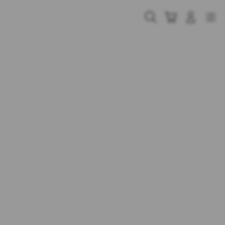
Skip
to
Cari
Troli
Login
Navigation
content