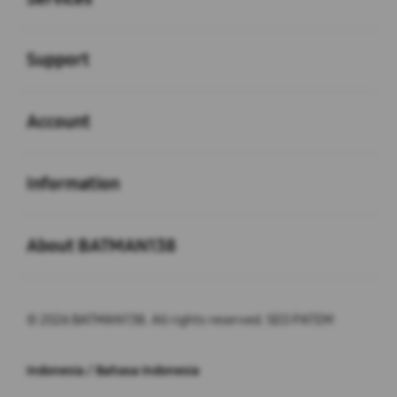
Buka
Support
Buka
Account
Buka
Information
Buka
About BATMAN138
© 2026 BATMAN138. All rights reserved. SEO PATEM
Indonesia / Bahasa Indonesia