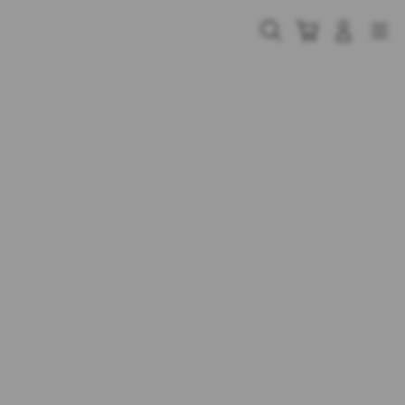
Skip
to
Cari
Troli
Login
Navigation
content