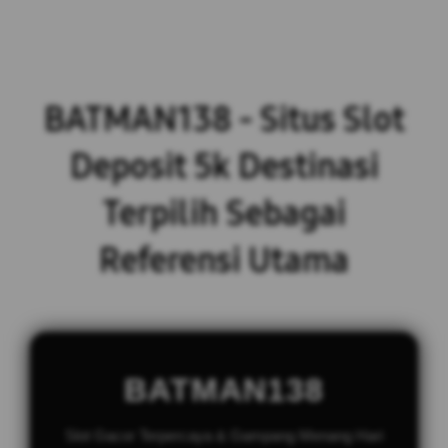
BATMAN138 - Situs Slot
Deposit 5k Destinasi
Terpilih Sebagai
Referensi Utama
BATMAN138
Slot Gacor Terpercaya & Gampang Menang Hari