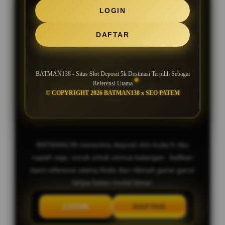
SLOT GACOR MAXWIN JACKPOT
LOGIN
SETIAP HARI
DAFTAR
Bocoran Slot Gacor RTP Tertinggi
Hari Ini
BATMAN138 - Situs Slot Deposit 5k Destinasi Terpilih Sebagai
Referensi Utama
Deposit Murah, Bonus New Member
© COPYRIGHT 2026 BATMAN138 x SEO PATEM
100%
BATMAN138 menerima deposit slot mulai 5 ribu
rupiah saja, cocok untuk semua kalangan. Jadikan
kami referensi utama Anda dan nikmati game gacor
tanpa batas modal besar.
LOGIN
DAFTAR