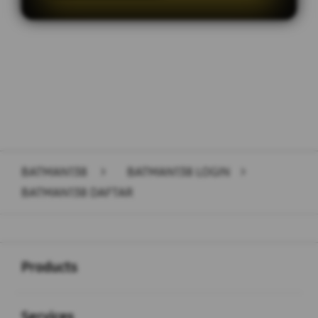
Layer Popup Close
BATMAN138
>
BATMAN138 LOGIN
>
BATMAN138 DAFTAR
Buka
Footer Navigation
Products
Buka
Services