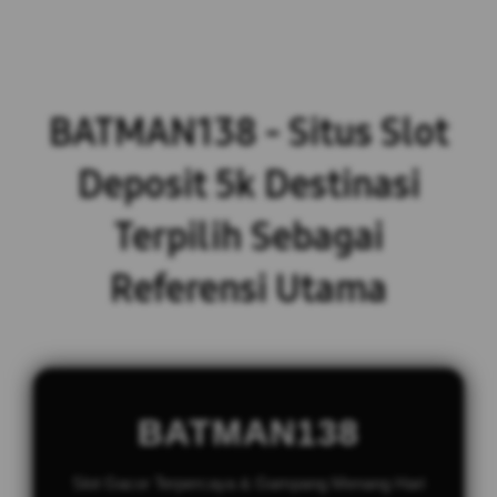
BATMAN138 - Situs Slot
Deposit 5k Destinasi
Terpilih Sebagai
Referensi Utama
BATMAN138
Slot Gacor Terpercaya & Gampang Menang Hari