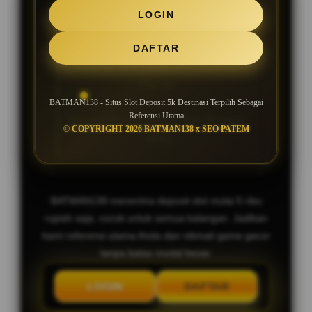
SLOT GACOR MAXWIN JACKPOT
LOGIN
SETIAP HARI
DAFTAR
Bocoran Slot Gacor RTP Tertinggi
Hari Ini
BATMAN138 - Situs Slot Deposit 5k Destinasi Terpilih Sebagai
Referensi Utama
Deposit Murah, Bonus New Member
© COPYRIGHT 2026 BATMAN138 x SEO PATEM
100%
BATMAN138 menerima deposit slot mulai 5 ribu
rupiah saja, cocok untuk semua kalangan. Jadikan
kami referensi utama Anda dan nikmati game gacor
tanpa batas modal besar.
LOGIN
DAFTAR