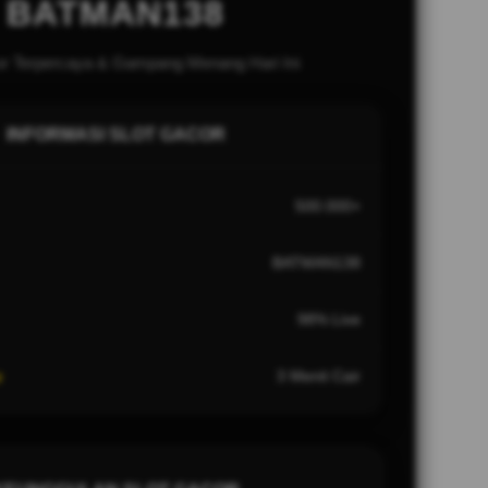
BATMAN138
or Terpercaya & Gampang Menang Hari Ini
INFORMASI SLOT GACOR
500.000+
BATMAN138
98% Live
w
3 Menit Cair