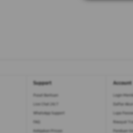
Support
Account
Pusat Bantuan
Login Mem
Live Chat 24/7
Daftar Aku
WhatsApp Support
Lupa Passw
FAQ
Riwayat Tr
Kebijakan Privasi
Panduan Ver