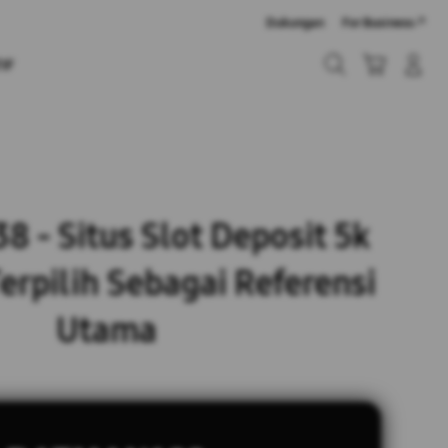
Dukungan
For Business
Cari
Troli
Login/Sign-Up
IF
Cari
 - Situs Slot Deposit 5k
Terpilih Sebagai Referensi
Utama