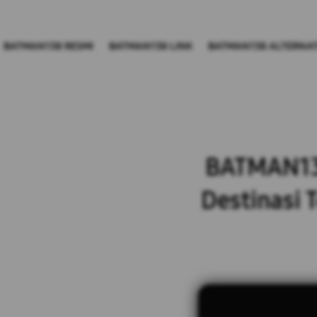
BATMAN138 RESMI
BATMAN138 LINK
BATMAN138 ALTERNAT
BATMAN138
Destinasi 