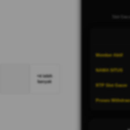
Slot Gac
Member Aktif
NAMA SITUS
+4 lebih
banyak
RTP Slot Gacor
Proses Withdra