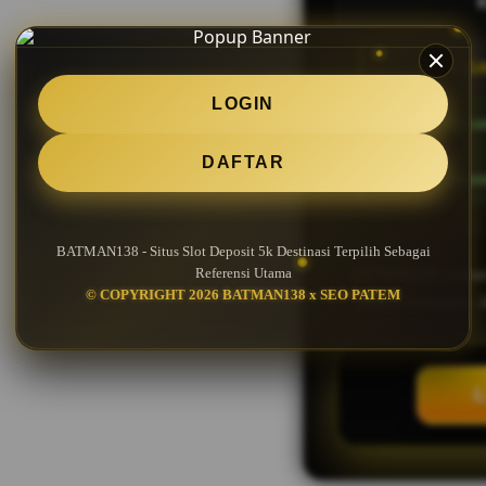
SLOT G
LOGIN
Bocor
DAFTAR
Depo
BATMAN138 - Situs Slot Deposit 5k Destinasi Terpilih Sebagai
Referensi Utama
BATMAN138 menerima
© COPYRIGHT 2026 BATMAN138 x SEO PATEM
semua kalangan. J